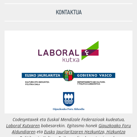
KONTAKTUA
Codesyntaxek eta Euskal Mendizale Federazioak kudeatua,
Laboral Kutxaren
babesarekin. Egitasmo honek
Gipuzkoako Foru
Aldundiaren
eta
Eusko Jaurlaritzaren Hezkuntza, Hizkuntza