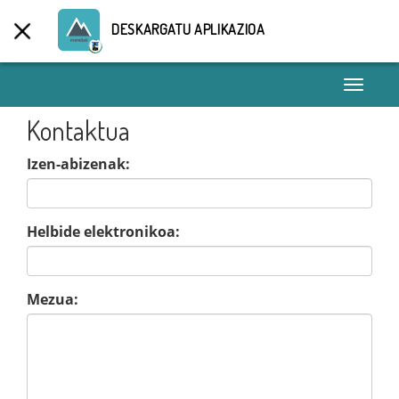
DESKARGATU APLIKAZIOA
Toggle
navigati
Kontaktua
Izen-abizenak:
Helbide elektronikoa:
Mezua: