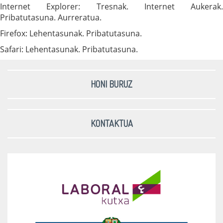
Internet Explorer: Tresnak. Internet Aukerak.
Pribatutasuna. Aurreratua.
Firefox: Lehentasunak. Pribatutasuna.
Safari: Lehentasunak. Pribatutasuna.
HONI BURUZ
KONTAKTUA