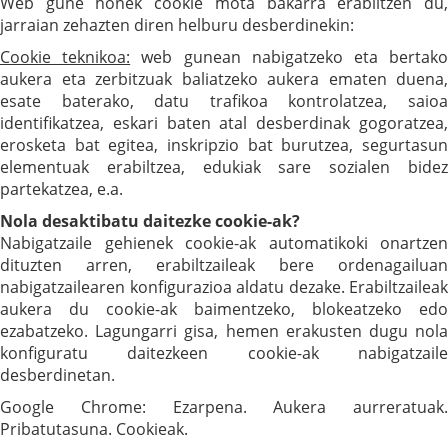
Web gune honek cookie mota bakarra erabiltzen du,
jarraian zehazten diren helburu desberdinekin:
Cookie teknikoa:
web gunean nabigatzeko eta bertak
aukera eta zerbitzuak baliatzeko aukera ematen duena,
esate baterako, datu trafikoa kontrolatzea, saioa
identifikatzea, eskari baten atal desberdinak gogoratzea,
erosketa bat egitea, inskripzio bat burutzea, segurtasun
elementuak erabiltzea, edukiak sare sozialen bidez
partekatzea, e.a.
Nola desaktibatu daitezke cookie-ak?
Nabigatzaile gehienek cookie-ak automatikoki onartzen
dituzten arren, erabiltzaileak bere ordenagailuan
nabigatzailearen konfigurazioa aldatu dezake. Erabiltzaileak
aukera du cookie-ak baimentzeko, blokeatzeko edo
ezabatzeko. Lagungarri gisa, hemen erakusten dugu nola
konfiguratu daitezkeen cookie-ak nabigatzaile
desberdinetan.
Google Chrome: Ezarpena. Aukera aurreratuak.
Pribatutasuna. Cookieak.