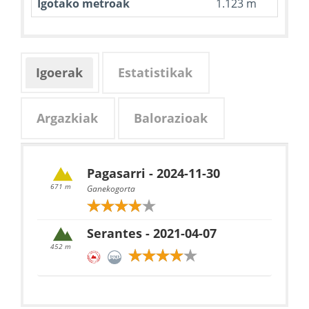
Igotako metroak
1.123 m
Igoerak
Estatistikak
Argazkiak
Balorazioak
Pagasarri - 2024-11-30
671 m
Ganekogorta
Serantes - 2021-04-07
452 m