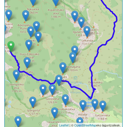
Leaflet
| ©
OpenStreetMap
eko laguntzaileak.