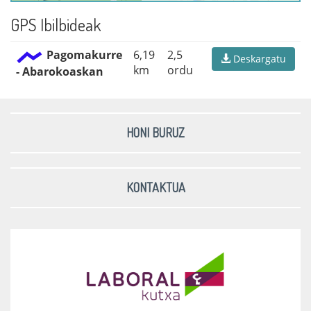
GPS Ibilbideak
Pagomakurre
6,19
2,5
Deskargatu
km
ordu
- Abarokoaskan
HONI BURUZ
KONTAKTUA