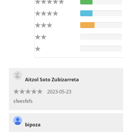
Aitzol Soto Zubizarreta
2023-05-23
sfeesfefs
bipoza