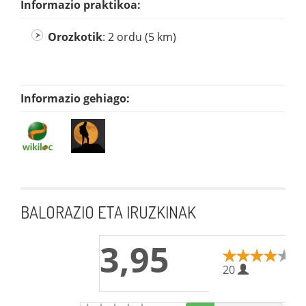
Informazio praktikoa:
Orozkotik
: 2 ordu (5 km)
Informazio gehiago:
BALORAZIO ETA IRUZKINAK
3,95
20