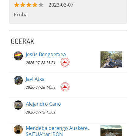
2023-03-07
Proba
IGOERAK
Jesús Bengoetxea
2026-07-28 15:21
Javi Atxa
2026-07-28 14:59
Alejandro Cano
2026-07-15 15:09
Mendebalderengo Auskere.
SAITUA'tar IBON