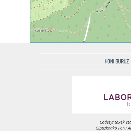
HONI BURUZ
Codesyntaxek et
Gipuzkoako Foru A