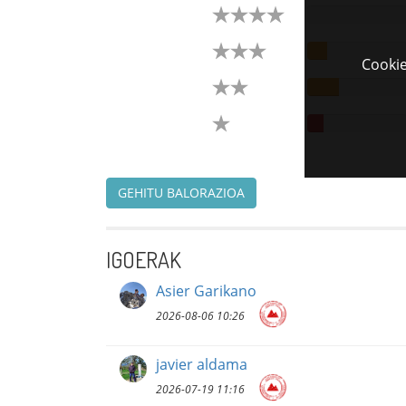
Cookie
GEHITU BALORAZIOA
IGOERAK
Asier Garikano
2026-08-06 10:26
javier aldama
2026-07-19 11:16