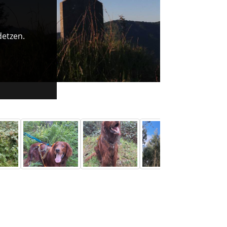
detzen.