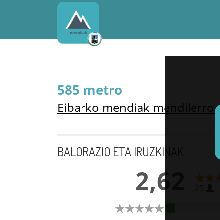
585 metro
Eibarko mendiak mendilerro
BALORAZIO ETA IRUZKINAK
2,62
25