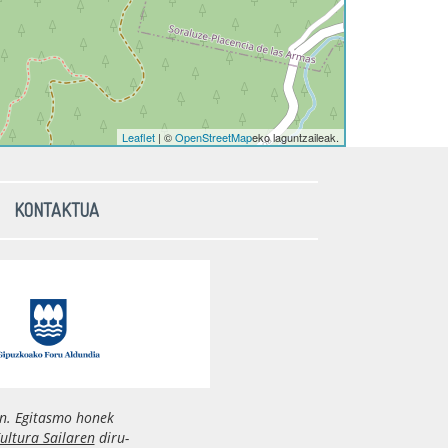
Leaflet
| ©
OpenStreetMap
eko laguntzaileak.
KONTAKTUA
n. Egitasmo honek
ultura Sailaren
diru-