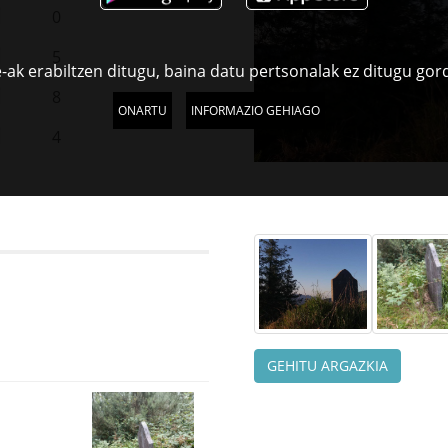
0
5
-ak erabiltzen ditugu, baina datu pertsonalak ez ditugu gor
8
ONARTU
INFORMAZIO GEHIAGO
4
GEHITU ARGAZKIA