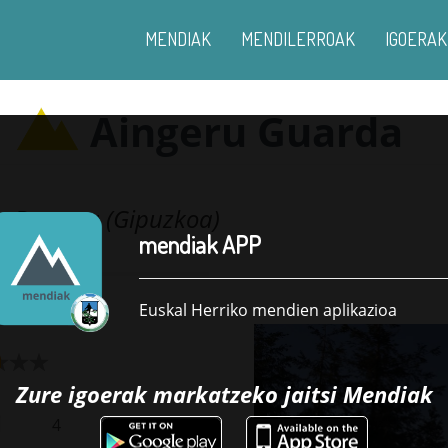
MENDIAK
MENDILERROAK
IGOERAK
Aingeru Guarda
a
Bergara (Gipuzkoa)
-
mendiak APP
Euskal Herriko mendien aplikazioa
Zure igoerak markatzeko jaitsi
Mendiak
4