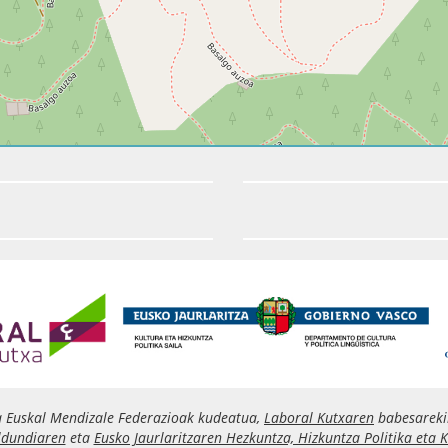
a Euskal Mendizale Federazioak kudeatua,
Laboral Kutxaren
babesareki
ldundiaren
eta
Eusko Jaurlaritzaren Hezkuntza, Hizkuntza Politika eta K