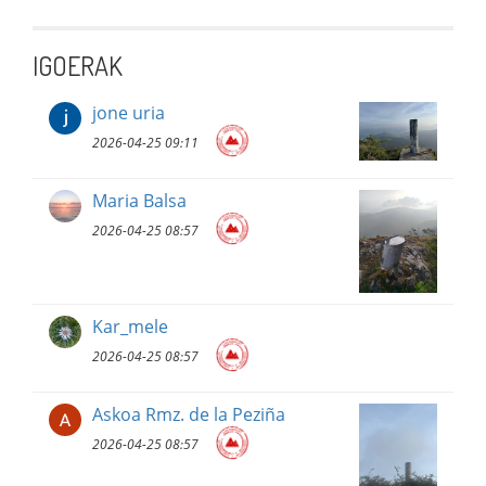
IGOERAK
jone uria
2026-04-25 09:11
Maria Balsa
2026-04-25 08:57
Kar_mele
2026-04-25 08:57
Askoa Rmz. de la Peziña
2026-04-25 08:57