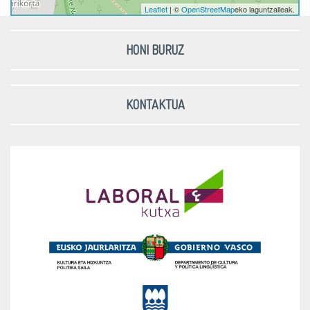
Leaflet
| ©
OpenStreetMap
eko laguntzaileak.
HONI BURUZ
KONTAKTUA