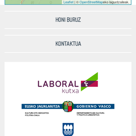
Leaflet
| ©
OpenStreetMap
eko laguntzaileak.
HONI BURUZ
KONTAKTUA