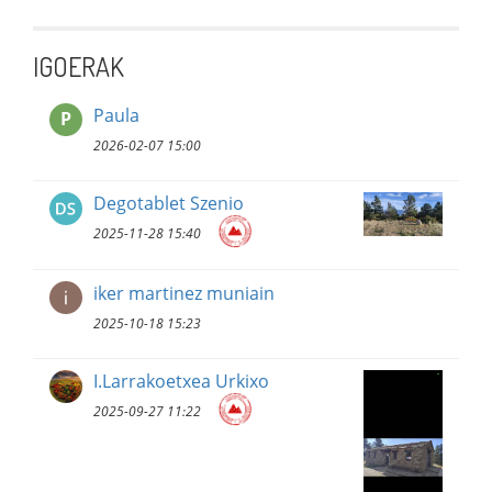
IGOERAK
Paula
P
2026-02-07 15:00
Degotablet Szenio
2025-11-28 15:40
iker martinez muniain
2025-10-18 15:23
I.Larrakoetxea Urkixo
2025-09-27 11:22