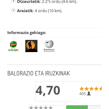
Otzaurtetik
: 2-2'5 ordu (4-6 km).
Araiatik
: 4 ordu (10 km).
Informazio gehiago:
BALORAZIO ETA IRUZKINAK
4,70
405