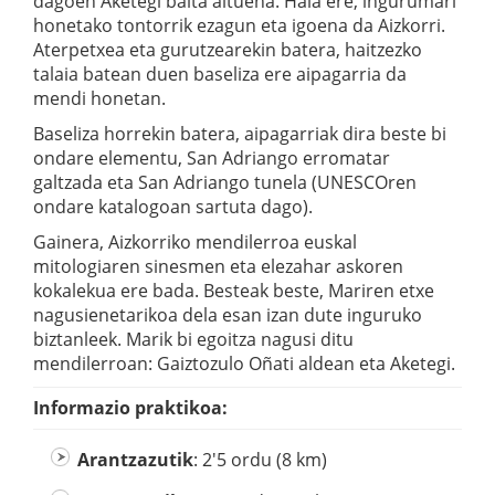
dagoen Aketegi baita altuena. Hala ere, ingurumari
honetako tontorrik ezagun eta igoena da Aizkorri.
Aterpetxea eta gurutzearekin batera, haitzezko
talaia batean duen baseliza ere aipagarria da
mendi honetan.
Baseliza horrekin batera, aipagarriak dira beste bi
ondare elementu, San Adriango erromatar
galtzada eta San Adriango tunela (UNESCOren
ondare katalogoan sartuta dago).
Gainera, Aizkorriko mendilerroa euskal
mitologiaren sinesmen eta elezahar askoren
kokalekua ere bada. Besteak beste, Mariren etxe
nagusienetarikoa dela esan izan dute inguruko
biztanleek. Marik bi egoitza nagusi ditu
mendilerroan: Gaiztozulo Oñati aldean eta Aketegi.
Informazio praktikoa:
Arantzazutik
: 2'5 ordu (8 km)