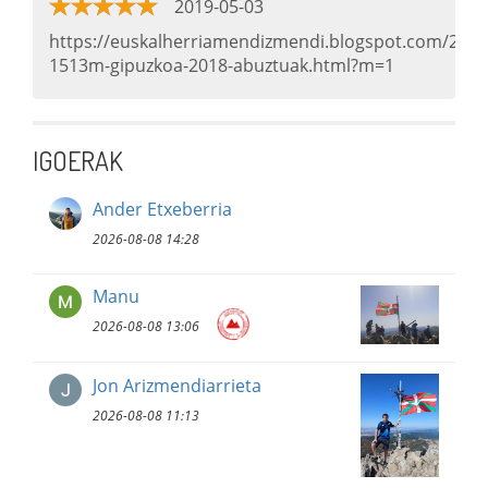
2019-05-03
https://euskalherriamendizmendi.blogspot.com/2018/
1513m-gipuzkoa-2018-abuztuak.html?m=1
IGOERAK
Ander Etxeberria
2026-08-08 14:28
Manu
2026-08-08 13:06
Jon Arizmendiarrieta
2026-08-08 11:13