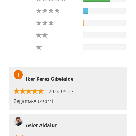
Iker Perez Gibelalde
2024-05-27
Zegama-Aitzgorri
Asier Aldalur