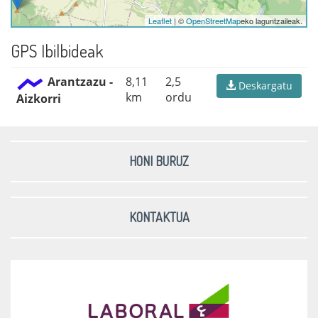
Leaflet
| ©
OpenStreetMap
eko laguntzaileak.
GPS Ibilbideak
Arantzazu -
8,11
2,5
Deskargatu
km
ordu
Aizkorri
HONI BURUZ
KONTAKTUA