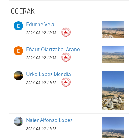
IGOERAK
Edurne Vela
2026-08-02 12:38
Eñaut Oiartzabal Arano
2026-08-02 12:38
Urko Lopez Mendia
2026-08-02 11:12
Naier Alfonso Lopez
2026-08-02 11:12