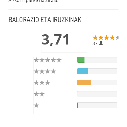
Aizkorri parke naturala.
BALORAZIO ETA IRUZKINAK
3,71
37