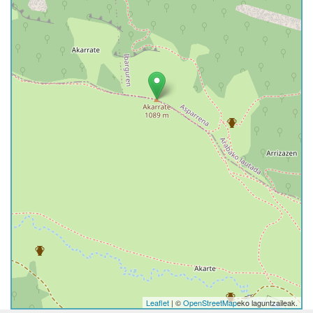
Leaflet
| ©
OpenStreetMap
eko laguntzaileak.