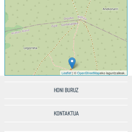
Leaflet
| ©
OpenStreetMap
eko laguntzaileak.
HONI BURUZ
KONTAKTUA