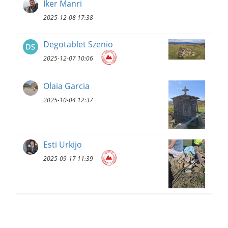
Iker Manri
2025-12-08 17:38
Degotablet Szenio
2025-12-07 10:06
Olaia Garcia
2025-10-04 12:37
Esti Urkijo
2025-09-17 11:39