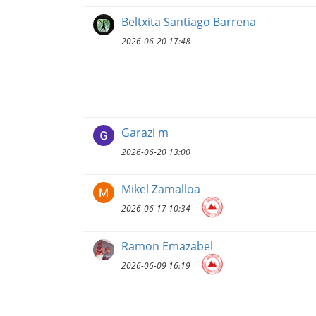
Beltxita Santiago Barrena
2026-06-20 17:48
Garazi m
2026-06-20 13:00
Mikel Zamalloa
2026-06-17 10:34
Ramon Emazabel
2026-06-09 16:19