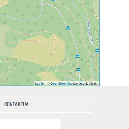
Leaflet
| ©
OpenStreetMap
eko laguntzaileak.
KONTAKTUA