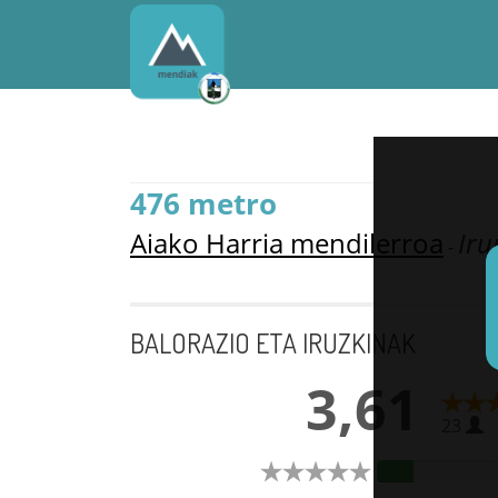
476 metro
Aiako Harria mendilerroa
Iru
-
BALORAZIO ETA IRUZKINAK
3,61
23