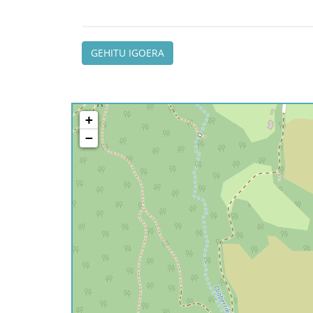
GEHITU IGOERA
+
−