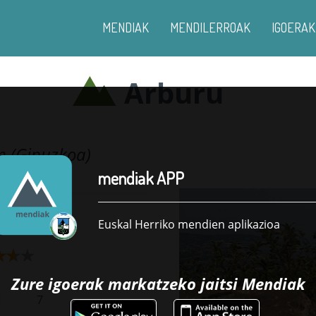
MENDIAK
MENDILERROAK
IGOERAK
Arburu
n (Gipuzkoa)
mendiak APP
Euskal Herriko mendien aplikazioa
Zure igoerak markatzeko jaitsi
Mendiak
7