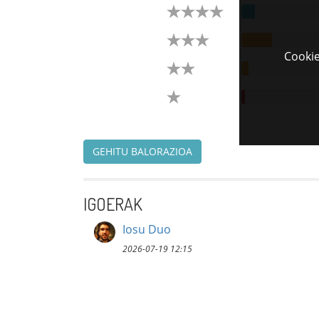
Cookie
GEHITU BALORAZIOA
IGOERAK
Iosu Duo
2026-07-19 12:15