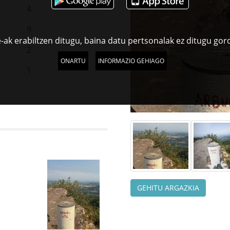
4
9
-ak erabiltzen ditugu, baina datu pertsonalak ez ditugu gor
2
ONARTU
INFORMAZIO GEHIAGO
1
GEHITU ARGAZKIA