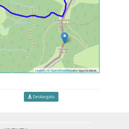
Leaflet
| ©
OpenStreetMap
eko laguntzaileak.
Deskargatu