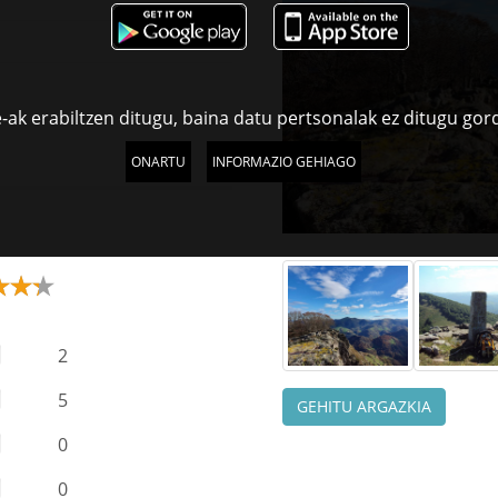
-ak erabiltzen ditugu, baina datu pertsonalak ez ditugu gor
ONARTU
INFORMAZIO GEHIAGO
2
5
GEHITU ARGAZKIA
0
0