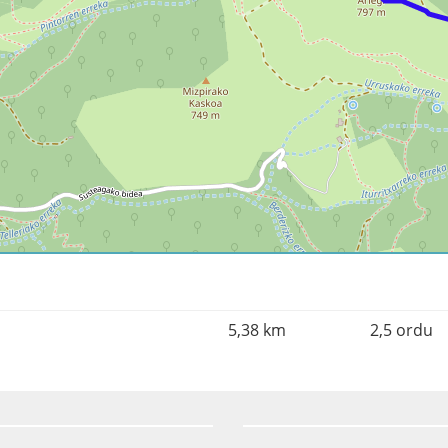
5,38 km
2,5 ordu