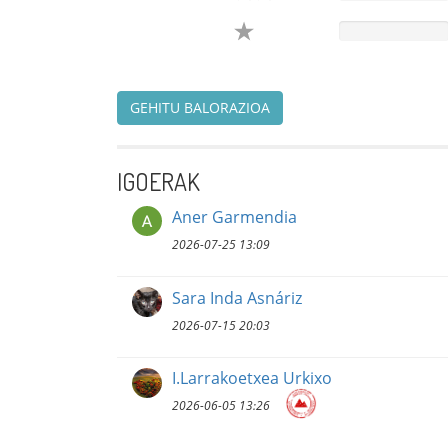
GEHITU BALORAZIOA
IGOERAK
Aner Garmendia
2026-07-25 13:09
Sara Inda Asnáriz
2026-07-15 20:03
I.Larrakoetxea Urkixo
2026-06-05 13:26