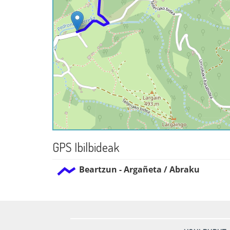
GPS Ibilbideak
Beartzun - Argañeta / Abraku