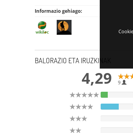
Informazio gehiago:
Cookie
BALORAZIO ETA IRUZKINAK
4,29
9