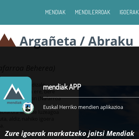
MENDIAK
MENDILERROAK
IGOERAK
Argañeta / Abraku
afarroa Beherea)
ratzen da mendizale
mendiak APP
ontorra. Hala ere, bere
rea) eta Baztan (Nafarroa
goera erabat
Euskal Herriko mendien aplikazioa
biatuta ibilbide luzeagoa
ta, aldiz, nahiko igoera
a.
Zure igoerak markatzeko jaitsi
Mendiak