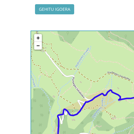
GEHITU IGOERA
+
−