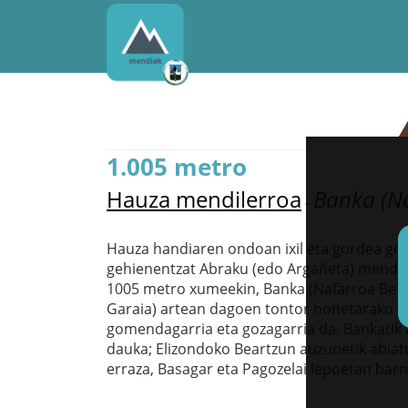
1.005 metro
Hauza mendilerroa
Banka (N
-
Hauza handiaren ondoan ixil eta gordea ge
gehienentzat Abraku (edo Argañeta) mendi-t
1005 metro xumeekin, Banka (Nafarroa Behe
Garaia) artean dagoen tontor honetarako i
gomendagarria eta gozagarria da. Bankatik a
dauka; Elizondoko Beartzun auzunetik abiatu
erraza, Basagar eta Pagozelai lepoetan barn