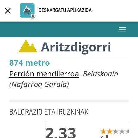
DESKARGATU APLIKAZIOA
Toggle
navigati
Aritzdigorri
874 metro
Perdón mendilerroa
Belaskoain
-
(Nafarroa Garaia)
BALORAZIO ETA IRUZKINAK
2,33
3