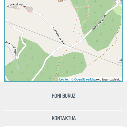
Leaflet
| ©
OpenStreetMap
eko laguntzaileak.
HONI BURUZ
KONTAKTUA