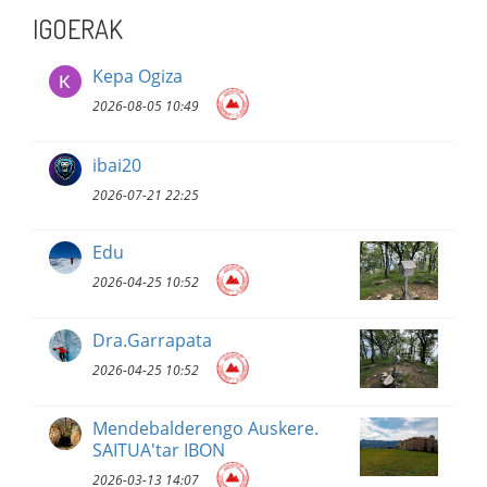
IGOERAK
Kepa Ogiza
2026-08-05 10:49
ibai20
2026-07-21 22:25
Edu
2026-04-25 10:52
Dra.Garrapata
2026-04-25 10:52
Mendebalderengo Auskere.
SAITUA'tar IBON
2026-03-13 14:07