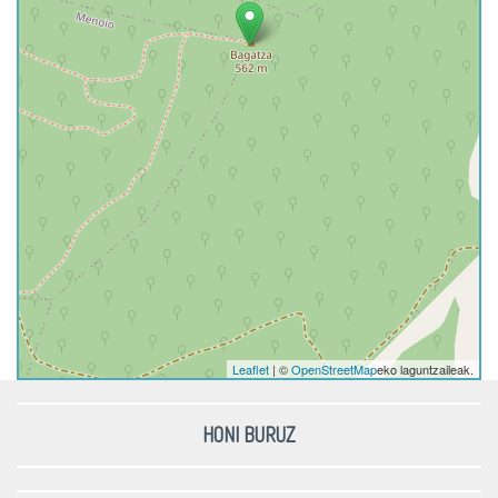
Leaflet
| ©
OpenStreetMap
eko laguntzaileak.
HONI BURUZ