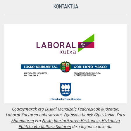
KONTAKTUA
Codesyntaxek eta Euskal Mendizale Federazioak kudeatua,
Laboral Kutxaren
babesarekin. Egitasmo honek
Gipuzkoako Foru
Aldundiaren
eta
Eusko Jaurlaritzaren Hezkuntza, Hizkuntza
Politika eta Kultura Sailaren
diru-laguntza jaso du.