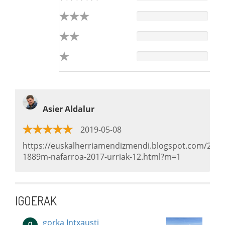
Asier Aldalur
2019-05-08
https://euskalherriamendizmendi.blogspot.com/2017
1889m-nafarroa-2017-urriak-12.html?m=1
IGOERAK
gorka Intxausti