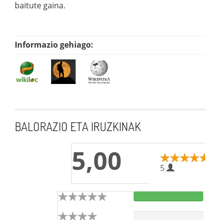
baitute gaina.
Informazio gehiago:
BALORAZIO ETA IRUZKINAK
5,00
5