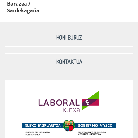
Barazea /
Sardekagaña
HONI BURUZ
KONTAKTUA