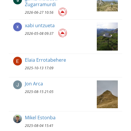
Zugarramurdi
2026-06-27 10:56
xabi untzueta
2026-05-08 09:37
Elaia Errotabehere
2025-10-13 17:09
Jon Arca
2025-08-15 21:05
Mikel Estonba
2025-08-04 15:41