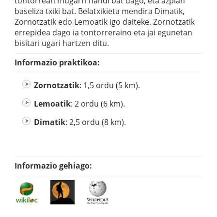
tontorrean mugarri handi bat dago, eta azpian
baseliza txiki bat. Belatxikieta mendira Dimatik,
Zornotzatik edo Lemoatik igo daiteke. Zornotzatik
errepidea dago ia tontorreraino eta jai egunetan
bisitari ugari hartzen ditu.
Informazio praktikoa:
Zornotzatik
: 1,5 ordu (5 km).
Lemoatik
: 2 ordu (6 km).
Dimatik
: 2,5 ordu (8 km).
Informazio gehiago: