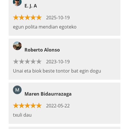
E. J. A
2025-10-19
egun polita mendian egoteko
Roberto Alonso
2023-10-19
Unai eta biok beste tontor bat egin dogu
Maren Bidaurrazaga
2022-05-22
txuli dau