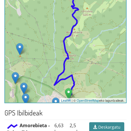
Leaflet
| ©
OpenStreetMap
eko laguntzaileak.
GPS Ibilbideak
Amorebieta -
6,63
2,5
Deskargatu