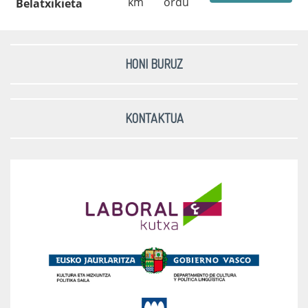
km
ordu
Belatxikieta
HONI BURUZ
KONTAKTUA