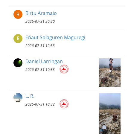
Birtu Aramaio
2026-07-31 20:20
Eñaut Solaguren Maguregi
E
2026-07-31 12:33
Daniel Larringan
2026-07-31 10:33
L. R.
2026-07-31 10:32