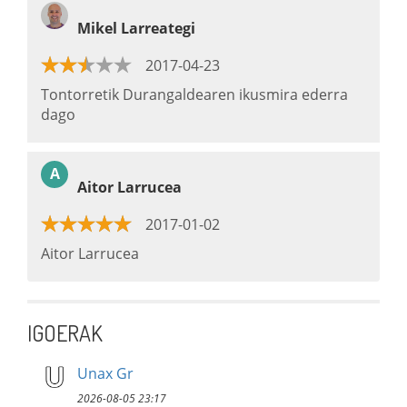
Mikel Larreategi
2017-04-23
Tontorretik Durangaldearen ikusmira ederra
dago
A
Aitor Larrucea
2017-01-02
Aitor Larrucea
IGOERAK
Unax Gr
2026-08-05 23:17