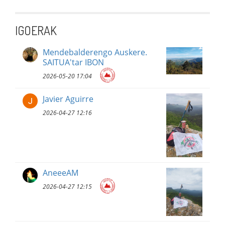
IGOERAK
Mendebalderengo Auskere.
SAITUA'tar IBON
2026-05-20 17:04
Javier Aguirre
2026-04-27 12:16
AneeeAM
2026-04-27 12:15