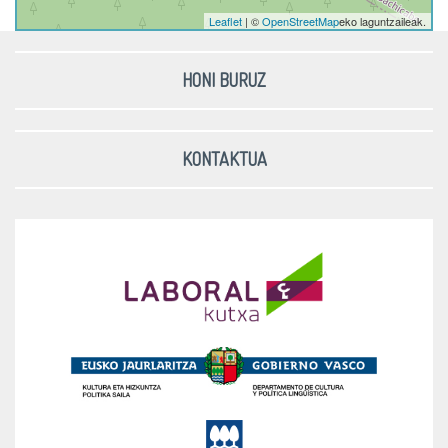
Leaflet
| ©
OpenStreetMap
eko laguntzaileak.
HONI BURUZ
KONTAKTUA