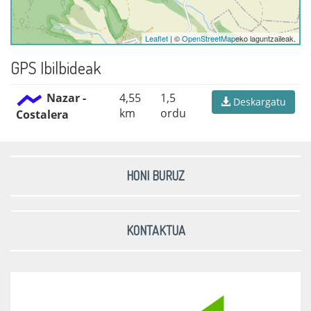
Leaflet
| ©
OpenStreetMap
eko laguntzaileak.
GPS Ibilbideak
Nazar -
4,55
1,5
Deskargatu
km
ordu
Costalera
HONI BURUZ
KONTAKTUA