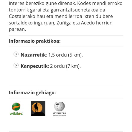
interes bereziko gune direnak. Kodes mendilerroko
tontorrik garai eta garrantzitsuenetakoa da
Costalerako hau eta mendilerroa ixten du bere
sortaldeko inguruan, Zuñiga eta Acedo herrien
parean.
Informazio praktikoa:
Nazarretik
: 1,5 ordu (5 km).
Kanpezutik
: 2 ordu (7 km).
Informazio gehiago: