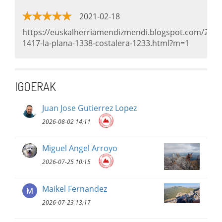
2021-02-18
https://euskalherriamendizmendi.blogspot.com/2021
1417-la-plana-1338-costalera-1233.html?m=1
IGOERAK
Juan Jose Gutierrez Lopez
2026-08-02 14:11
Miguel Angel Arroyo
2026-07-25 10:15
Maikel Fernandez
2026-07-23 13:17