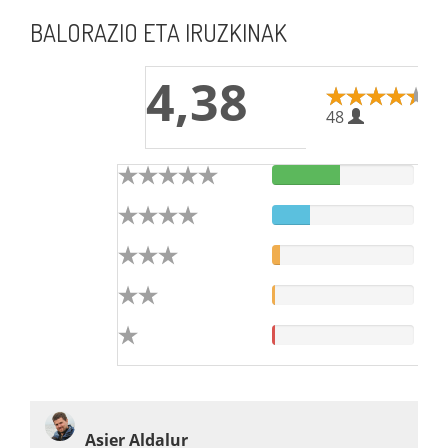
BALORAZIO ETA IRUZKINAK
4,38
48
Asier Aldalur