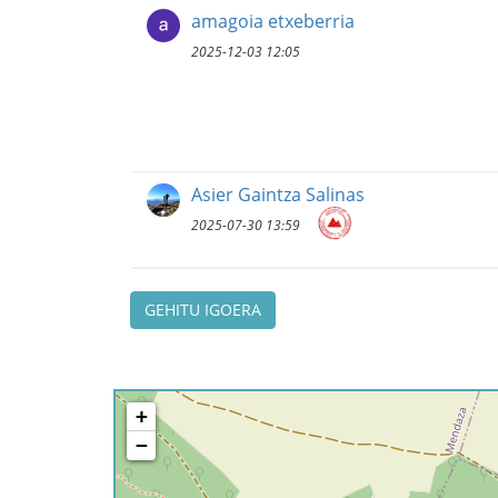
amagoia etxeberria
2025-12-03 12:05
Asier Gaintza Salinas
2025-07-30 13:59
GEHITU IGOERA
+
−