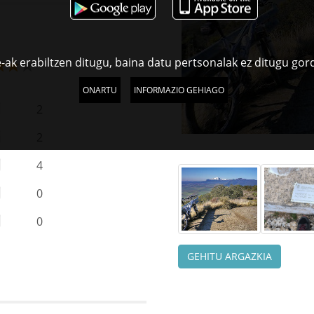
-ak erabiltzen ditugu, baina datu pertsonalak ez ditugu gor
ONARTU
INFORMAZIO GEHIAGO
2
2
4
0
0
GEHITU ARGAZKIA