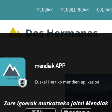
MENDIAK
MENDILERROAK
IGOERAK
Dos Hermanas
a)
mendiak APP
Euskal Herriko mendien aplikazioa
Zure igoerak markatzeko jaitsi
Mendiak