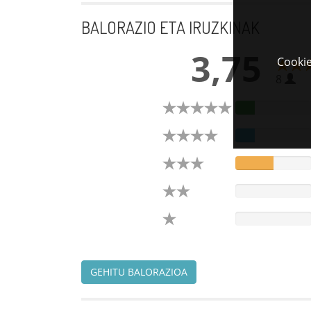
BALORAZIO ETA IRUZKINAK
3,75
Cookie
8
GEHITU BALORAZIOA