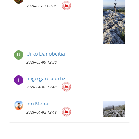
2026-06-17 08:05
Urko Dañobeitia
U
2026-05-09 12:30
iñigo garcia ortiz
2026-04-02 12:49
Jon Mena
2026-04-02 12:49