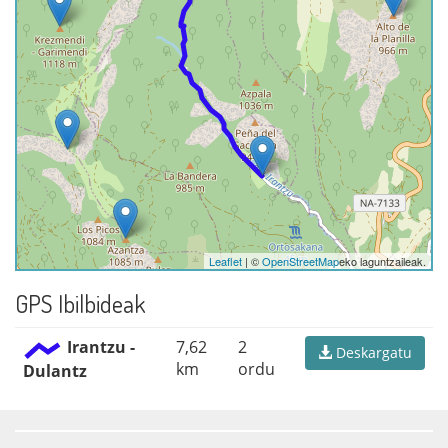
Leaflet
| ©
OpenStreetMap
eko laguntzaileak.
GPS Ibilbideak
Irantzu -
7,62
2
Deskargatu
km
ordu
Dulantz