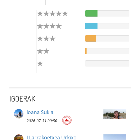
IGOERAK
Ioana Sukia
2026-07-31 09:50
I.Larrakoetxea Urkixo