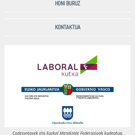
HONI BURUZ
KONTAKTUA
Codesyntaxek eta Euskal Mendizale Federazioak kudeatua,