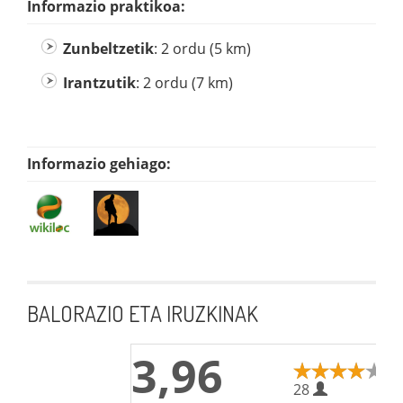
Informazio praktikoa:
Zunbeltzetik
: 2 ordu (5 km)
Irantzutik
: 2 ordu (7 km)
Informazio gehiago:
BALORAZIO ETA IRUZKINAK
3,96
28