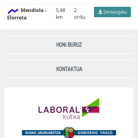
Mendiola -
5,48
2
Deskargatu
km
ordu
Elorreta
HONI BURUZ
KONTAKTUA