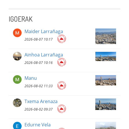
IGOERAK
Maider Larrañaga
2026-08-07 10:17
Ainhoa Larrañaga
2026-08-07 10:16
Manu
2026-08-02 11:33
Txema Arenaza
2026-08-02 09:37
Edurne Vela