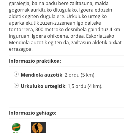
garaiegia, baina badu bere zailtasuna, malda
gogorrak aurkituko ditugulako, igoera edozein
aldetik egiten dugula ere. Urkuluko urtegiko
aparkalekutik zuzen-zuzenean igo daiteke
tontorrera, 800 metroko desnibela gaindituz 4 km
inguruan. Igoera ohikoena, ordea, Eskoriatzako
Mendiola auzotik egiten da, zailtasun aldetik pixkat
errazagoa.
Informazio praktikoa:
Mendiola auzotik
: 2 ordu (5 km).
Urkuluko urtegitik
: 1,5 ordu (4 km).
Informazio gehiago: