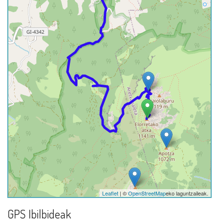
Leaflet
| ©
OpenStreetMap
eko laguntzaileak.
GPS Ibilbideak