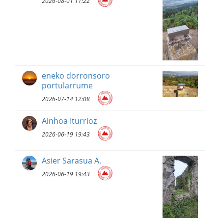
2026-08-01 11:22
eneko dorronsoro
portularrume
2026-07-14 12:08
Ainhoa Iturrioz
2026-06-19 19:43
Asier Sarasua A.
2026-06-19 19:43