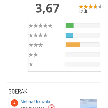
3,67
42
IGOERAK
Ainhoa Urruzola