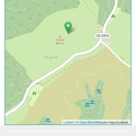
Leaflet
| ©
OpenStreetMap
eko laguntzaileak.