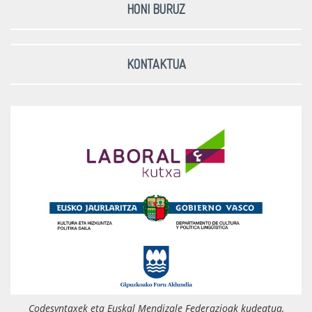
HONI BURUZ
KONTAKTUA
Codesyntaxek eta Euskal Mendizale Federazioak kudeatua,