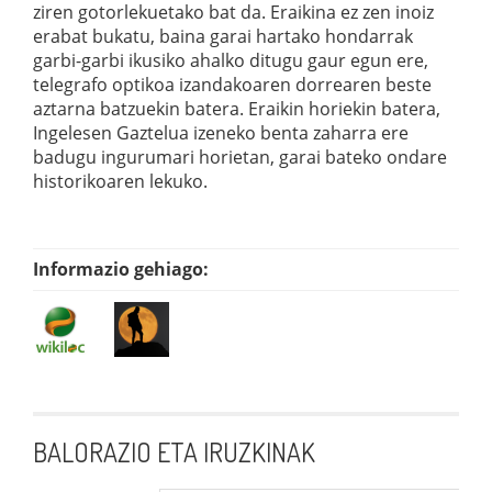
ziren gotorlekuetako bat da. Eraikina ez zen inoiz
erabat bukatu, baina garai hartako hondarrak
garbi-garbi ikusiko ahalko ditugu gaur egun ere,
telegrafo optikoa izandakoaren dorrearen beste
aztarna batzuekin batera. Eraikin horiekin batera,
Ingelesen Gaztelua izeneko benta zaharra ere
badugu ingurumari horietan, garai bateko ondare
historikoaren lekuko.
Informazio gehiago:
BALORAZIO ETA IRUZKINAK