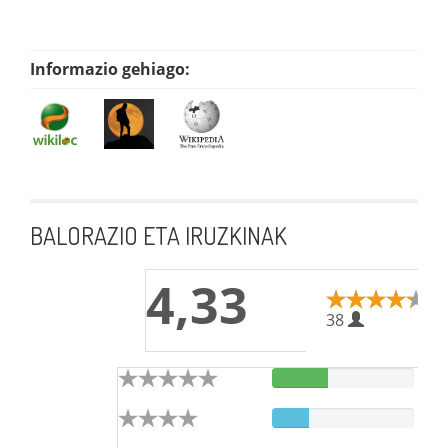
Informazio gehiago:
BALORAZIO ETA IRUZKINAK
4,33
38