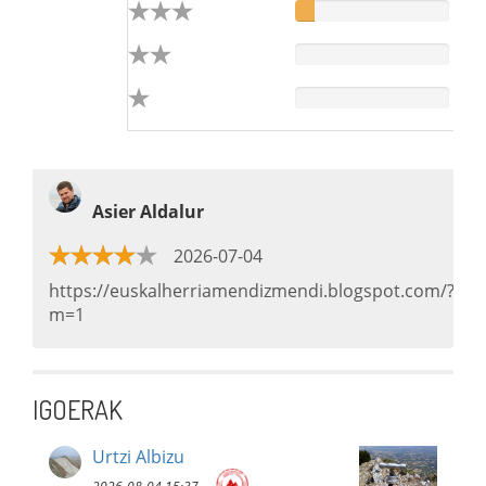
Asier Aldalur
2026-07-04
https://euskalherriamendizmendi.blogspot.com/?
m=1
IGOERAK
Urtzi Albizu