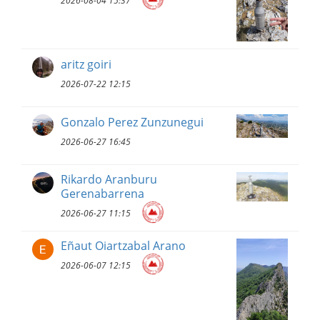
2026-08-04 15:37
aritz goiri
2026-07-22 12:15
Gonzalo Perez Zunzunegui
2026-06-27 16:45
Rikardo Aranburu
Gerenabarrena
2026-06-27 11:15
Eñaut Oiartzabal Arano
2026-06-07 12:15