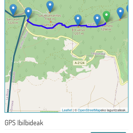
Leaflet
| ©
OpenStreetMap
eko laguntzaileak.
GPS Ibilbideak