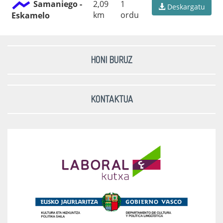
Samaniego -
2,09
1
Deskargatu
km
ordu
Eskamelo
HONI BURUZ
KONTAKTUA