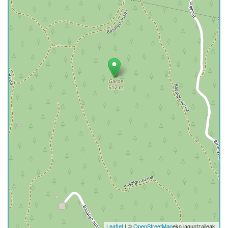
Leaflet
| ©
OpenStreetMap
eko laguntzaileak.