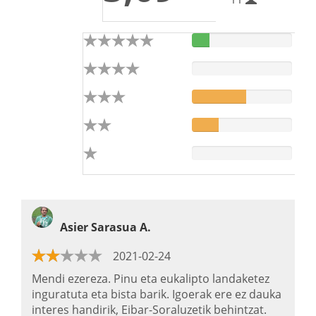
Asier Sarasua A.
2021-02-24
Mendi ezereza. Pinu eta eukalipto landaketez
inguratuta eta bista barik. Igoerak ere ez dauka
interes handirik, Eibar-Soraluzetik behintzat.