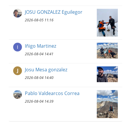
JOSU GONZALEZ Eguilegor
2026-08-05 11:16
Iñigo Martinez
2026-08-04 14:41
Josu Mesa gonzalez
J
2026-08-04 14:40
Pablo Valdearcos Correa
2026-08-04 14:39