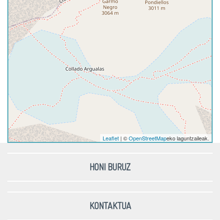
Leaflet
| ©
OpenStreetMap
eko laguntzaileak.
HONI BURUZ
KONTAKTUA