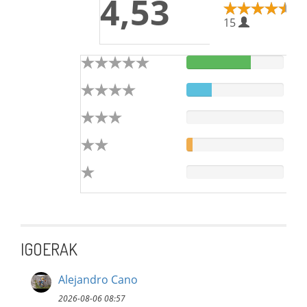
4,53
15
IGOERAK
Alejandro Cano
2026-08-06 08:57