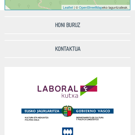
Leaflet
| ©
OpenStreetMap
eko laguntzaileak.
HONI BURUZ
KONTAKTUA