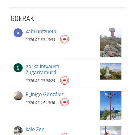
IGOERAK
xabi untzueta
2026-07-30 13:53
gorka Intxausti
Zugarramurdi
2026-06-20 08:24
R_Iñigo González
2026-06-14 15:56
kalo Zen