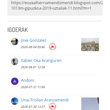
https://euskalherriamendizmendi.blogspot.com/201
1013m-gipuzkoa-2019-uztailak-11.html?m=1
IGOERAK
Joxe Gonzalez
2026-08-04 09:46
Xabier Osa Aranguren
2026-08-01 12:58
Andoni
2026-07-31 11:46
Unai Froilan Aranzamendi
2026-07-30 13:27