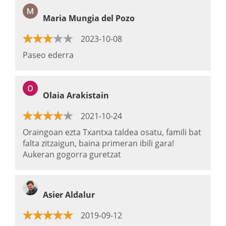
Maria Mungia del Pozo
2023-10-08
Paseo ederra
Olaia Arakistain
2021-10-24
Oraingoan ezta Txantxa taldea osatu, famili bat
falta zitzaigun, baina primeran ibili gara!
Aukeran gogorra guretzat
Asier Aldalur
2019-09-12