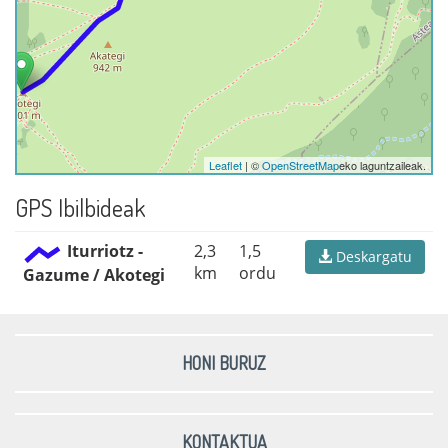
Leaflet
| ©
OpenStreetMap
eko laguntzaileak.
GPS Ibilbideak
Iturriotz -
2,3
1,5
Deskargatu
km
ordu
Gazume / Akotegi
HONI BURUZ
KONTAKTUA