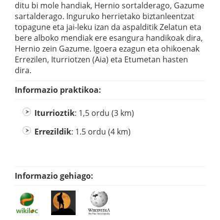
ditu bi mole handiak, Hernio sortalderago, Gazume
sartalderago. Inguruko herrietako biztanleentzat
topagune eta jai-leku izan da aspalditik Zelatun eta
bere alboko mendiak ere esangura handikoak dira,
Hernio zein Gazume. Igoera ezagun eta ohikoenak
Errezilen, Iturriotzen (Aia) eta Etumetan hasten
dira.
Informazio praktikoa:
Iturrioztik
: 1,5 ordu (3 km)
Errezildik
: 1.5 ordu (4 km)
Informazio gehiago: