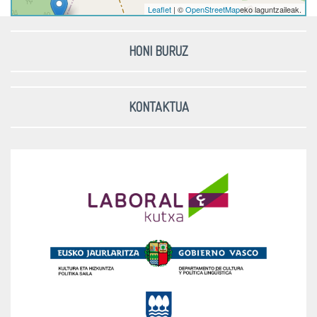
Leaflet
| ©
OpenStreetMap
eko laguntzaileak.
HONI BURUZ
KONTAKTUA