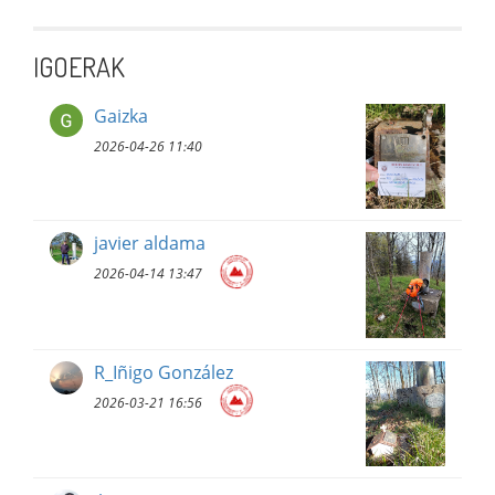
IGOERAK
Gaizka
2026-04-26 11:40
javier aldama
2026-04-14 13:47
R_Iñigo González
2026-03-21 16:56