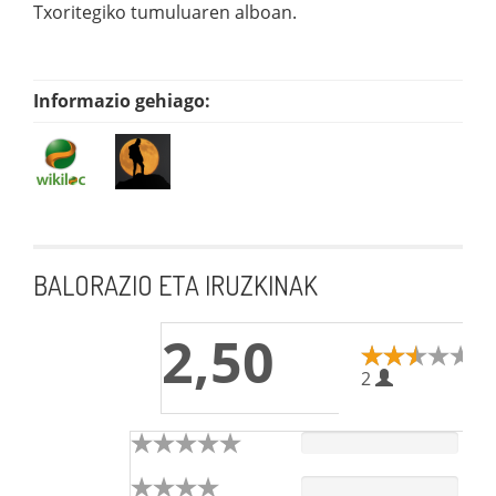
Txoritegiko tumuluaren alboan.
Informazio gehiago:
BALORAZIO ETA IRUZKINAK
2,50
2