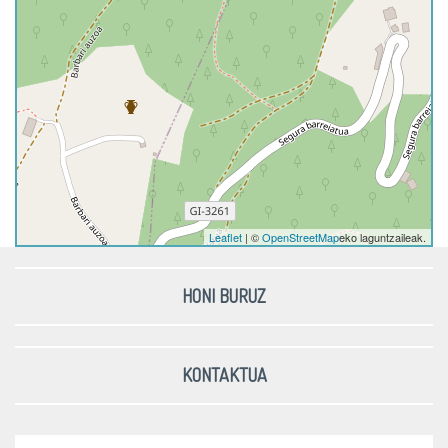
Leaflet
| ©
OpenStreetMap
eko laguntzaileak.
HONI BURUZ
KONTAKTUA