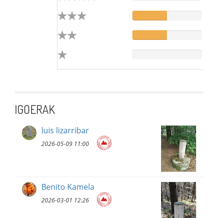
IGOERAK
luis lizarribar
2026-05-09 11:00
Benito Kamela
2026-03-01 12:26