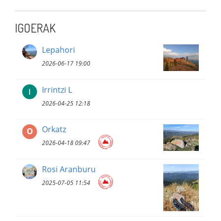
IGOERAK
Lepahori
2026-06-17 19:00
Irrintzi L
2026-04-25 12:18
Orkatz
O
2026-04-18 09:47
Rosi Aranburu
2025-07-05 11:54