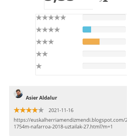
Asier Aldalur
2021-11-16
https://euskalherriamendizmendi.blogspot.com/2018/
1754m-nafarroa-2018-uztailak-27.html?m=1