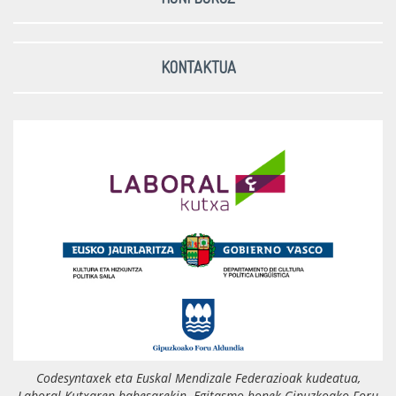
KONTAKTUA
Codesyntaxek eta Euskal Mendizale Federazioak kudeatua,
Laboral Kutxaren
babesarekin. Egitasmo honek
Gipuzkoako Foru