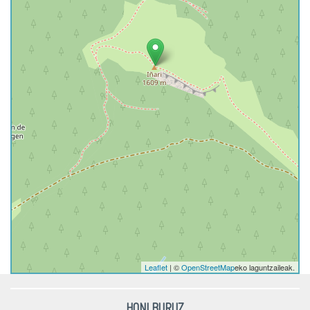
Leaflet
| ©
OpenStreetMap
eko laguntzaileak.
HONI BURUZ