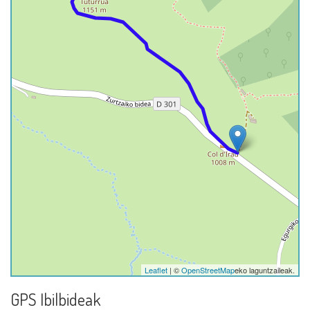
Leaflet
| ©
OpenStreetMap
eko laguntzaileak.
GPS Ibilbideak