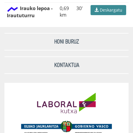
Irauko lepoa -
0,69
30'
Deskargatu
km
Iraututurru
HONI BURUZ
KONTAKTUA