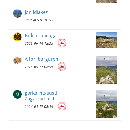
Jon Idiakez
2026-07-16 10:52
Isidro Labeaga
2026-06-14 12:25
Aitor Ibarguren
2026-05-17 08:55
gorka Intxausti
Zugarramurdi
2026-05-17 08:54