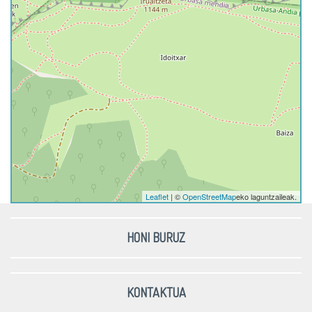
Leaflet
| ©
OpenStreetMap
eko laguntzaileak.
HONI BURUZ
KONTAKTUA