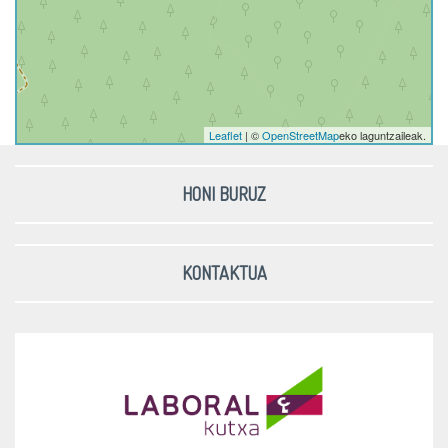
Leaflet
| ©
OpenStreetMap
eko laguntzaileak.
HONI BURUZ
KONTAKTUA