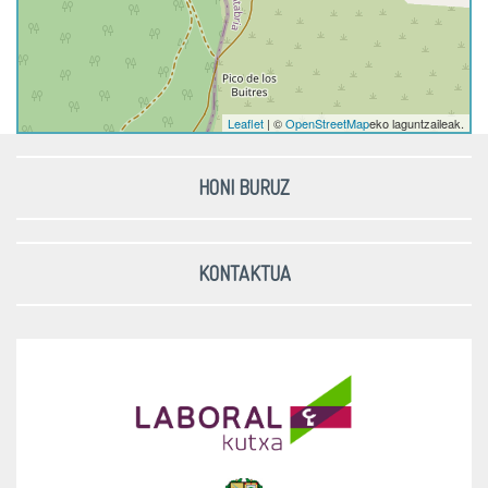
Leaflet
| ©
OpenStreetMap
eko laguntzaileak.
HONI BURUZ
KONTAKTUA