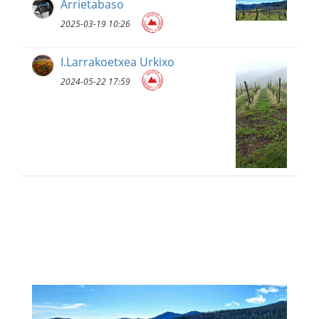
Arrietabaso
2025-03-19 10:26
I.Larrakoetxea Urkixo
2024-05-22 17:59