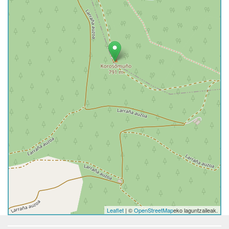
Leaflet
| ©
OpenStreetMap
eko laguntzaileak.