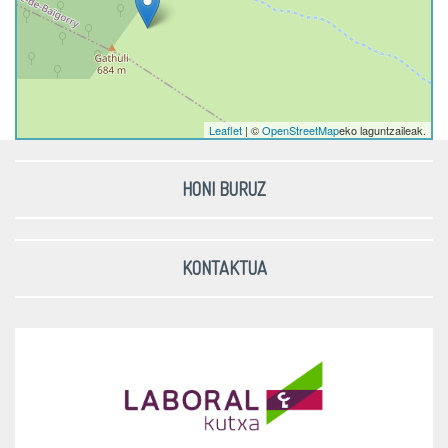
Leaflet
| ©
OpenStreetMap
eko laguntzaileak.
HONI BURUZ
KONTAKTUA