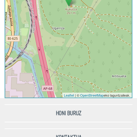
Leaflet
| ©
OpenStreetMap
eko laguntzaileak.
HONI BURUZ