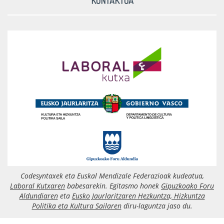
KONTAKTUA
Codesyntaxek eta Euskal Mendizale Federazioak kudeatua,
Laboral Kutxaren
babesarekin. Egitasmo honek
Gipuzkoako Foru
Aldundiaren
eta
Eusko Jaurlaritzaren Hezkuntza, Hizkuntza
Politika eta Kultura Sailaren
diru-laguntza jaso du.