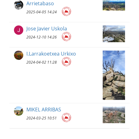
Arrietabaso
2025-04-05 14:24
Jose Javier Uskola
2024-12-10 14:26
I.Larrakoetxea Urkixo
2024-04-02 11:28
MIKEL ARRIBAS
2024-03-25 10:51