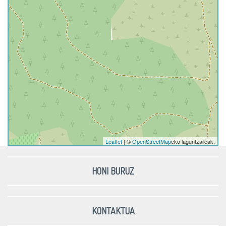
Leaflet
| ©
OpenStreetMap
eko laguntzaileak.
HONI BURUZ
KONTAKTUA