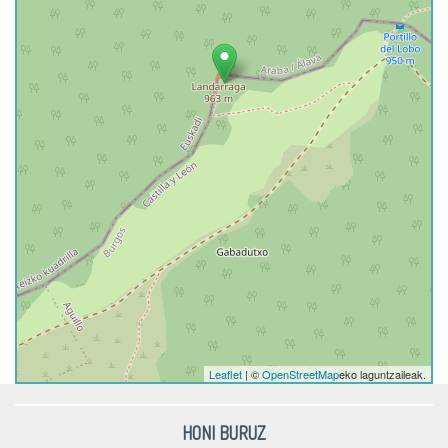
Leaflet
| ©
OpenStreetMap
eko laguntzaileak.
HONI BURUZ