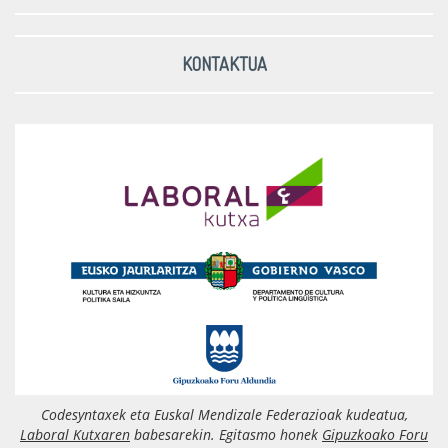
KONTAKTUA
Codesyntaxek eta Euskal Mendizale Federazioak kudeatua,
Laboral Kutxaren
babesarekin. Egitasmo honek
Gipuzkoako Foru