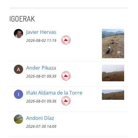
IGOERAK
Javier Hervas
2026-08-02 11:19
Ander Pikaza
2026-08-01 09:39
Iñaki Aldama de la Torre
2026-08-01 09:36
Andoni Díaz
2026-07-30 14:09