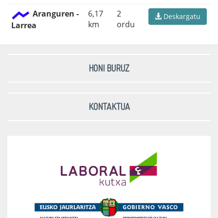
Aranguren -
6,17
2
Deskargatu
km
ordu
Larrea
HONI BURUZ
KONTAKTUA