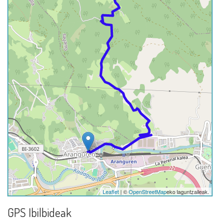
Leaflet
| ©
OpenStreetMap
eko laguntzaileak.
GPS Ibilbideak