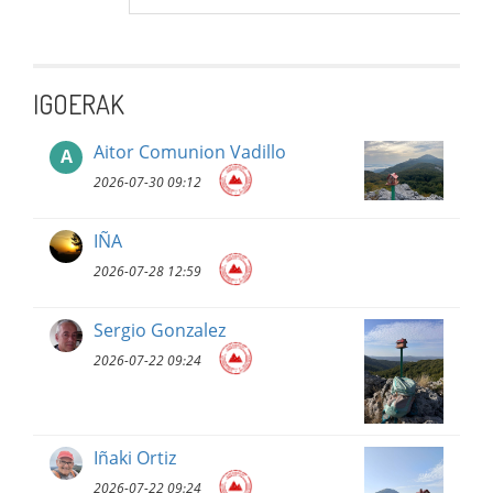
IGOERAK
Aitor Comunion Vadillo
A
2026-07-30 09:12
IÑA
2026-07-28 12:59
Sergio Gonzalez
2026-07-22 09:24
Iñaki Ortiz
2026-07-22 09:24