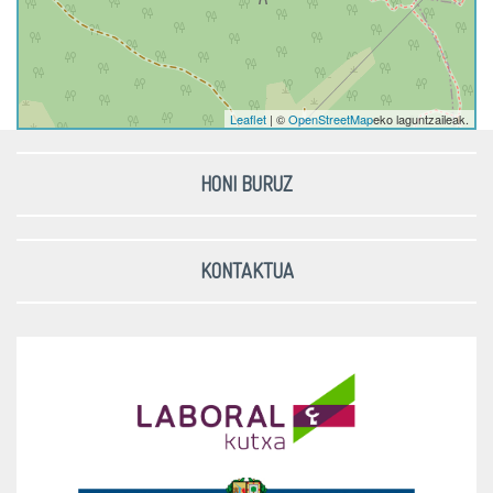
Leaflet
| ©
OpenStreetMap
eko laguntzaileak.
HONI BURUZ
KONTAKTUA