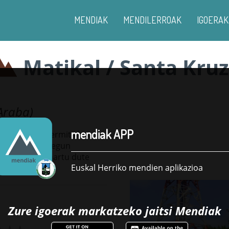
MENDIAK
MENDILERROAK
IGOERAK
Matikal / Santa Kruz
Araba)
mendiak APP
Garai batean ermita bat
z izena. Gaur egun
azio antenek hartu dute
Euskal Herriko mendien aplikazioa
Zure igoerak markatzeko jaitsi
Mendiak