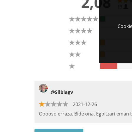
2,08
13
Cookie
@Silbiagv
2021-12-26
Ooooso erraza. Bide ona. Egoitzari eman b