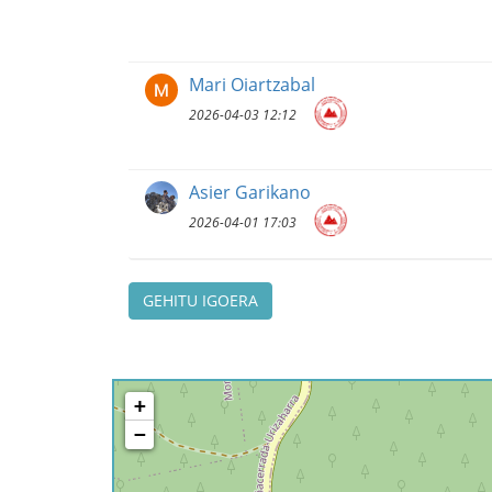
Mari Oiartzabal
2026-04-03 12:12
Asier Garikano
2026-04-01 17:03
GEHITU IGOERA
+
−