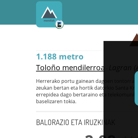
1.188 metro
Toloño mendilerroa
Lagran (
-
Herrerako portu gainean dagoen tontorra. 
zeukan bertan eta hortik datorkio Santa Kru
errepidea dago bertaraino eta telekomunik
baselizaren tokia.
BALORAZIO ETA IRUZKINAK