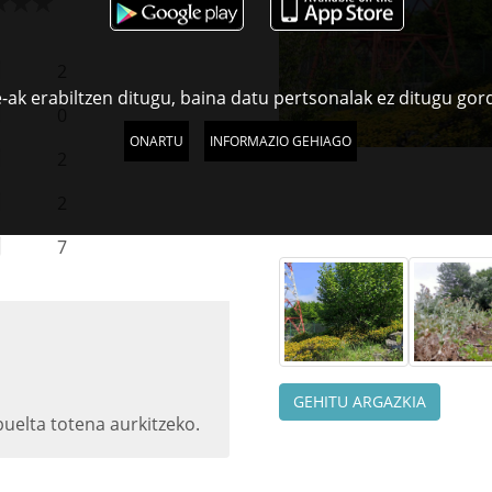
2
-ak erabiltzen ditugu, baina datu pertsonalak ez ditugu gor
0
ONARTU
INFORMAZIO GEHIAGO
2
2
7
GEHITU ARGAZKIA
uelta totena aurkitzeko.