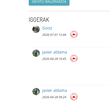
GEHITU BALORAZIOA
IGOERAK
Goizz
2026-07-01 12:44
javier aldama
2026-04-28 16:45
javier aldama
2026-04-28 09:24