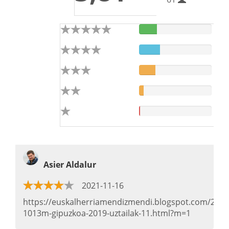
Asier Aldalur
2021-11-16
https://euskalherriamendizmendi.blogspot.com/201
1013m-gipuzkoa-2019-uztailak-11.html?m=1