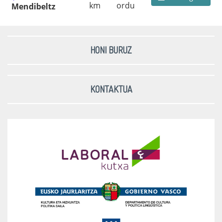
km
ordu
Mendibeltz
HONI BURUZ
KONTAKTUA