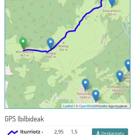
Leaflet
| ©
OpenStreetMap
eko laguntzaileak.
GPS Ibilbideak
Iturriotz -
2,95
1,5
Deskargatu