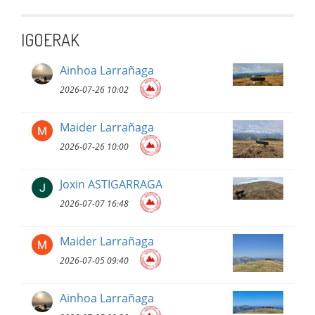
IGOERAK
Ainhoa Larrañaga
2026-07-26 10:02
Maider Larrañaga
2026-07-26 10:00
Joxin ASTIGARRAGA
2026-07-07 16:48
Maider Larrañaga
2026-07-05 09:40
Ainhoa Larrañaga