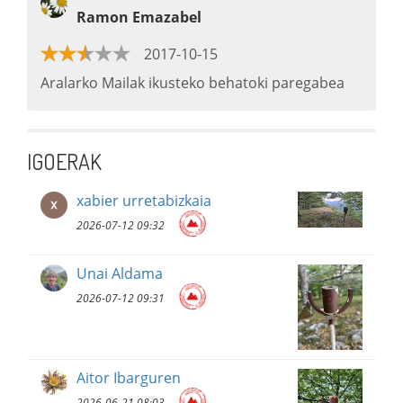
Ramon Emazabel
2017-10-15
Aralarko Mailak ikusteko behatoki paregabea
IGOERAK
xabier urretabizkaia
2026-07-12 09:32
Unai Aldama
2026-07-12 09:31
Aitor Ibarguren
2026-06-21 08:03