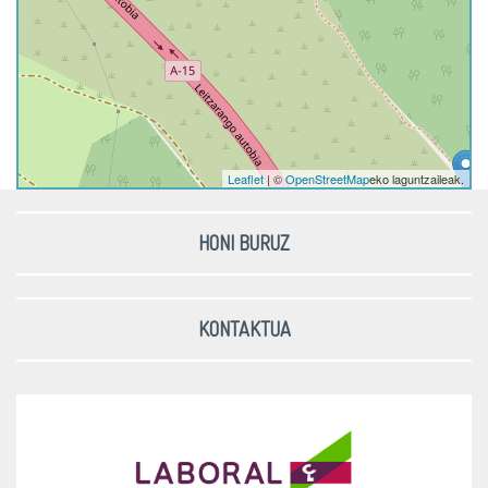
Leaflet
| ©
OpenStreetMap
eko laguntzaileak.
HONI BURUZ
KONTAKTUA