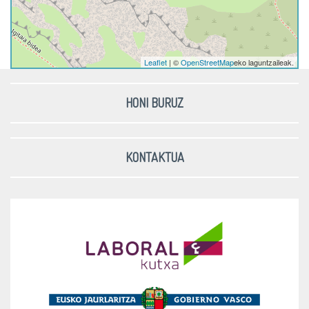
Leaflet
| ©
OpenStreetMap
eko laguntzaileak.
HONI BURUZ
KONTAKTUA