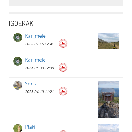
IGOERAK
Kar_mele
2026-07-15 12:41
Kar_mele
2026-06-30 12:06
Sonia
2026-04-19 11:21
Iñaki