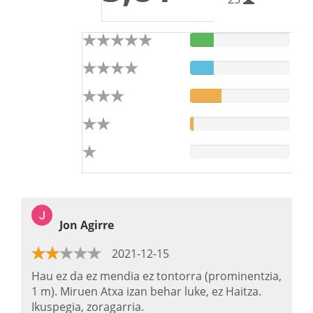
Jon Agirre
2021-12-15
Hau ez da ez mendia ez tontorra (prominentzia,
1 m). Miruen Atxa izan behar luke, ez Haitza.
Ikuspegia, zoragarria.