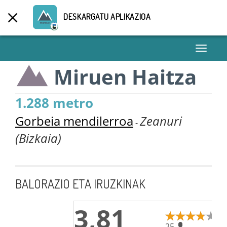
DESKARGATU APLIKAZIOA
Toggle
navigati
Miruen Haitza
1.288 metro
Gorbeia mendilerroa
Zeanuri
-
(Bizkaia)
BALORAZIO ETA IRUZKINAK
3,81
25