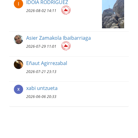
IDOIA RODRIGUEZ
2026-08-02 14:11
Asier Zamakola Ibaibarriaga
2026-07-29 11:01
Eñaut Agirrezabal
2026-07-21 23:13
xabi untzueta
2026-06-06 20:33