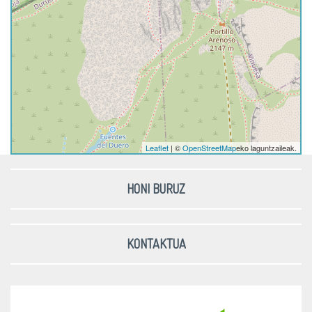
Leaflet
| ©
OpenStreetMap
eko laguntzaileak.
HONI BURUZ
KONTAKTUA