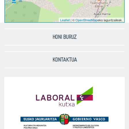
Leaflet
| ©
OpenStreetMap
eko laguntzaileak.
HONI BURUZ
KONTAKTUA