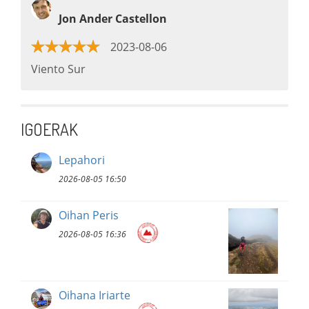
Jon Ander Castellon
2023-08-06
Viento Sur
IGOERAK
Lepahori
2026-08-05 16:50
Oihan Peris
2026-08-05 16:36
Oihana Iriarte