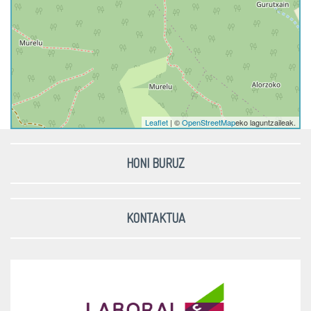
Leaflet
| ©
OpenStreetMap
eko laguntzaileak.
HONI BURUZ
KONTAKTUA