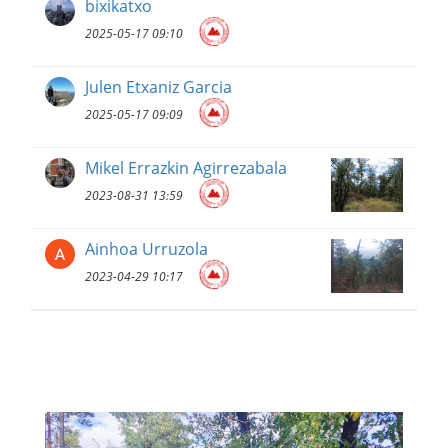
bixikatxo
2025-05-17 09:10
Julen Etxaniz Garcia
2025-05-17 09:09
Mikel Errazkin Agirrezabala
2023-08-31 13:59
Ainhoa Urruzola
2023-04-29 10:17