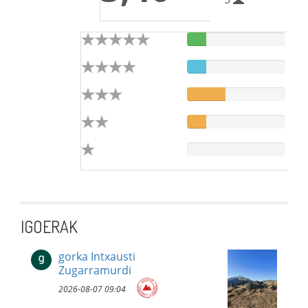
IGOERAK
gorka Intxausti
Zugarramurdi
2026-08-07 09:04