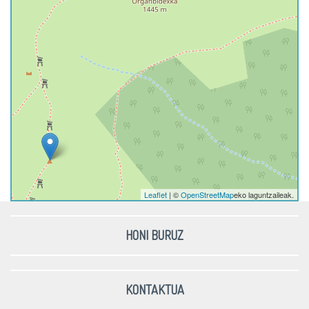
Leaflet
| ©
OpenStreetMap
eko laguntzaileak.
HONI BURUZ
KONTAKTUA